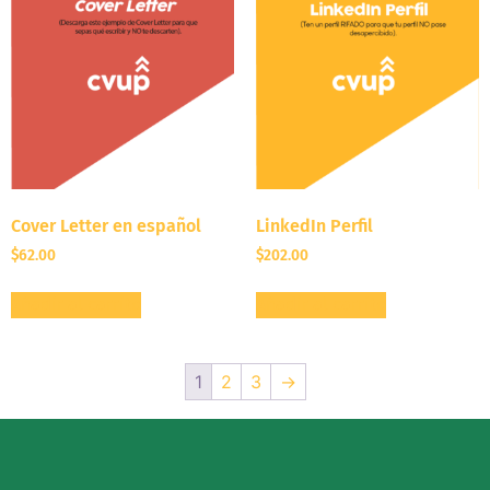
Cover Letter en español
LinkedIn Perfil
$
62.00
$
202.00
Añadir al carrito
Añadir al carrito
1
2
3
→