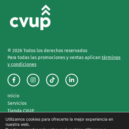
© 2026
Todos los derechos reservados
Para todas las promociones y ventas aplican
términos
y condiciones
Inicio
Servicios
Tienda CVUP
Blog
Utilizamos cookies para ofrecerte la mejor experiencia en
nuestra web.
Contacto