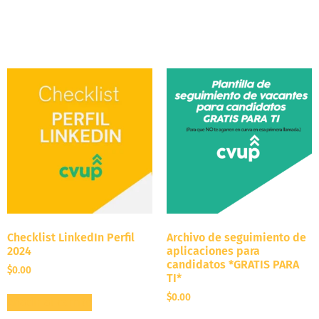
Checklist LinkedIn Perfil
Archivo de seguimiento de
2024
aplicaciones para
candidatos *GRATIS PARA
$
0.00
TI*
$
0.00
Añadir al carrito