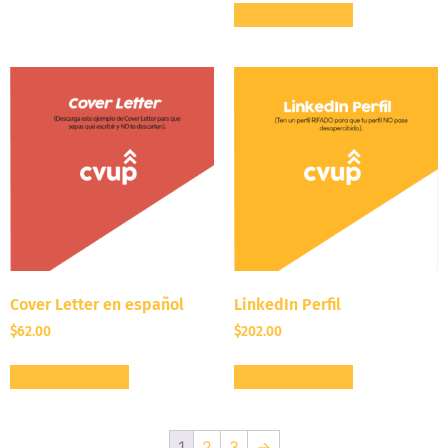
Añadir al carrito
Cover Letter en español
LinkedIn Perfil
$
62.00
$
202.00
Añadir al carrito
Añadir al carrito
1
2
3
→